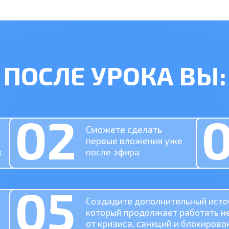
ПОСЛЕ УРОКА ВЫ:
02
Сможете сделать
первые вложения уже
х
после эфира
05
Создадите дополнительный исто
который продолжает работать н
от кризиса, санкций и блокирово