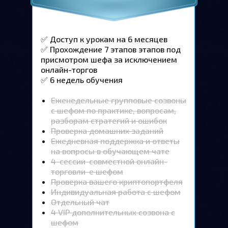
✅ Доступ к урокам на 6 месяцев
✅ Прохождение 7 этапов этапов под
присмотром шефа за исключением
онлайн-торгов
✅ 6 недель обучения
Еженедельные групповые созвоны
с шефом по практике, вопросам,
разборам стратегий и ошибок
Проверка домашних заданий
Ежедневная поддержка и ответы
на вопросы в обучающем чате
4-сессии-совмеєтной онлайн-
торговли-е шефом
Проверка вашего криптопортфеля
Индивидуальная работа с шефом
Отдельный чат
4 VIP дополнительных созвона с
шефом