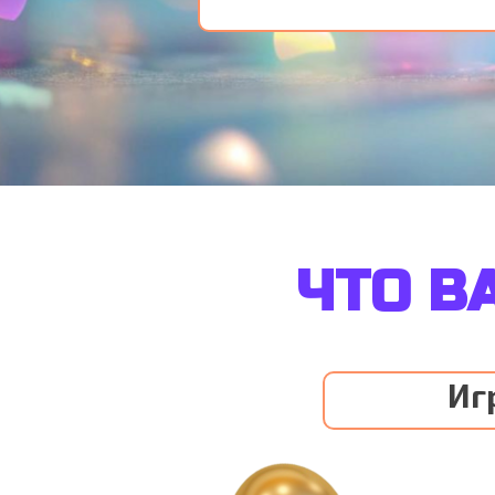
ЧТО В
Иг