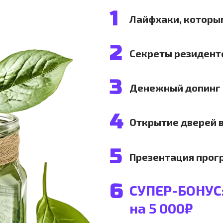
1
Лайфхаки, которым
2
Секреты резиденто
3
Денежный допинг 
4
Открытие дверей в
5
Презентация прог
6
СУПЕР-БОНУС
на 5 000₽