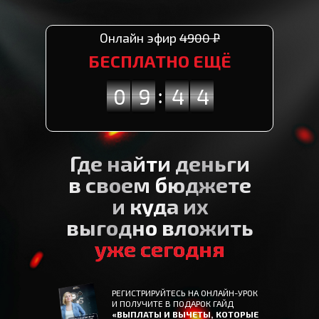
Онлайн эфир
4900 ₽
БЕСПЛАТНО ЕЩЁ
0
0
1
1
0
9
9
0
5
4
4
5
3
4
:
4
3
Где найти деньги
в своем бюджете
и куда их
выгодно вложить
уже сегодня
РЕГИСТРИРУЙТЕСЬ НА ОНЛАЙН-УРОК
И ПОЛУЧИТЕ В ПОДАРОК ГАЙД
«ВЫПЛАТЫ И ВЫЧЕТЫ, КОТОРЫЕ