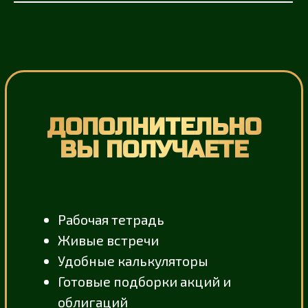
✅ 12 недель обучения
✅ 9 модулей
✅
НОВЫЙ МОДУЛЬ ПО ТОРГАМ
✅ Модуль «Цифровые финансовые
активы»
✅ Доступ 12 месяцев к обучающей
платформе
✅ Ответы на вопросы в закрытом
чате
✅ Проверка домашних заданий
✅ Проверка инвестиционного
портфеля
✅ Бессрочный доступ в закрытое
сообщество выпускников
✅ Бонусный модуль
«Использование И И для принятия
инвестиционных решений»
✅
Новые инструменты для работы:
Калькулятор финансовых
целей