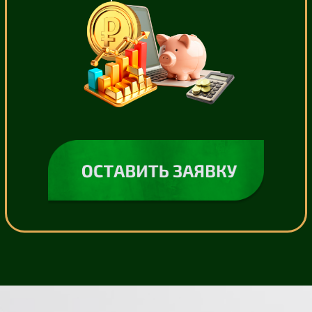
Сервис по выявлению
структуры вашего портфеля
Сервис по оценке надежности
акций
Тренажер фигур
технического анализа
✅ Бонусный курс по финансовой
грамотности «Быстрые деньги»
✅ Бонусный мини-курс
по криптовалюте «Ваш старт»
✅ Встреча с Ольгой Чуриловой
по индивидуальному разбору
финансовой ситуации
ДОСТУПНО В РАССРОЧКУ
ВСЕГО 4 166₽/МЕС
В ДЕНЬ 139 ₽