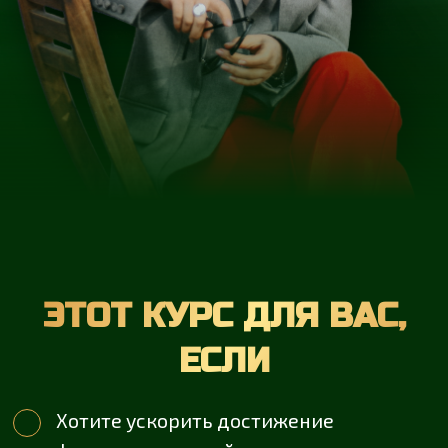
ЕСЛИ
Хотите ускорить достижение
финансовых целей в разы
Желаете активно путешествовать и
если работать, то в свое удовольствие
У вас нет сбережений, но вы нацелены
создать капитал, который будет
приносить пассивный доход
Желаете жить комфортно, а не
выживать на пенсии
У вас есть сбережения, но не уверены,
как их сохранить и увеличить
Мечтаете обеспечить своим детям
достойное образование и будущее