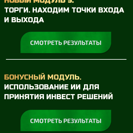
АВТОР И СПИКЕР
КУРСА
«ДОХОД»
ОЛЬГА ЧУРИЛОВА
Экономист, работала заместителем
директора филиала компании с
миллиардным оборотом, занималась
финансами и ценными бумагами
Сертифицированный финансовый
консультант