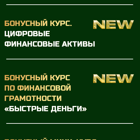
С 2013 года в инвестициях
Присвоен золотой грейд в рамках
программы повышения уровня
финансовой грамотности взрослого
населения при поддержки
Министерства Финансов РФ
Приглашенный спикер по личным
финансам в федеральных СМИ
Самостоятельная мама двух детей,
которая прошла путь от долгов 1,5 млн
до капитала в ценных бумагах,
криптовалюте и квартир в Москве,
Краснодаре и ОАЭ
Ученики начинают инвестировать и
получать пассивный доход, даже имея
кредиты и небольшую зп